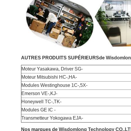
AUTRES PRODUITS SUPÉRIEURS
de
Wisdomlon
Moteur Yasakawa, Driver SG-
Moteur Mitsubishi HC-,HA-
Modules Westinghouse 1C-,5X-
Emerson VE-,KJ-
Honeywell TC-,TK-
Modules GE IC -
Transmetteur Yokogawa EJA-
Nos marques de
Wisdomlong Technology CO.,L