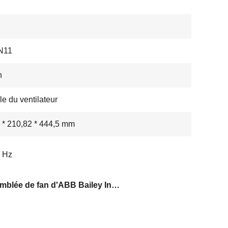
N11
n
e du ventilateur
 * 210,82 * 444,5 mm
 Hz
Assemblée de fan d'ABB Bailey Infi 90