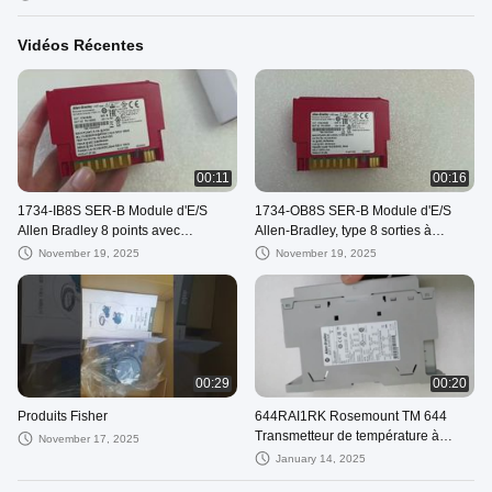
applications haute densité
Vidéos Récentes
00:11
00:16
1734-IB8S SER-B Module d'E/S
1734-OB8S SER-B Module d'E/S
Allen Bradley 8 points avec
Allen-Bradley, type 8 sorties à
diagnostic et protection contre les
collecteur ouvert, 24V CC, pour
November 19, 2025
November 19, 2025
courts-circuits F
applications haute densité
00:29
00:20
Produits Fisher
644RAI1RK Rosemount TM 644
Transmetteur de température à
November 17, 2025
montage de rails importé tout neuf
January 14, 2025