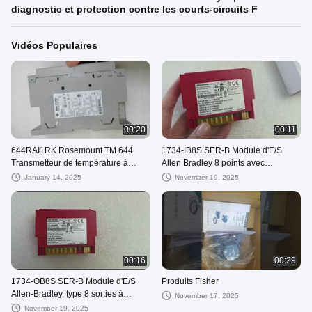
diagnostic et protection contre les courts-circuits F
Vidéos Populaires
00:20
00:11
644RAI1RK Rosemount TM 644
1734-IB8S SER-B Module d'E/S
Transmetteur de température à
Allen Bradley 8 points avec
montage de rails importé tout neuf
diagnostic et protection contre les
January 14, 2025
November 19, 2025
courts-circuits F
00:16
00:29
1734-OB8S SER-B Module d'E/S
Produits Fisher
Allen-Bradley, type 8 sorties à
November 17, 2025
collecteur ouvert, 24V CC, pour
November 19, 2025