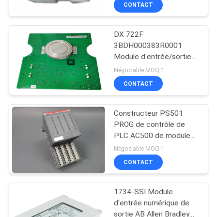
1SAP240500R0001
VISITE
CONTACT
S500 Digital
D'USINE
DX 722F
3BDH000383R0001
CONTRÔLE
Module d'entrée/sortie
DE
numérique ABB Module
Négociable MOQ:1
E/S
LA
CONTACT
QUALITÉ
Constructeur PS501
PROG de contrôle de
CONTACT
PLC AC500 de module
d'entrée/sortie de
Négociable MOQ:1
DX522
NOUVELLES
CONTACT
1SAP245200R0001
Digital
1734-SSI Module
TOUS
d'entrée numérique de
LES
sortie AB Allen Bradley