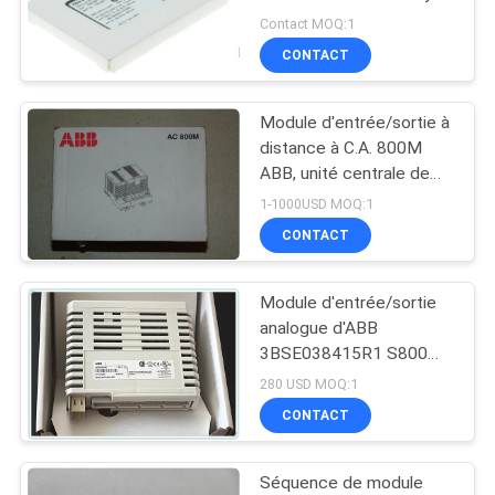
Contrôleur POINT 2 MB
CAS
Contact MOQ:1
5 MA
CONTACT
DEMANDE
Module d'entrée/sortie à
DE
distance à C.A. 800M
SOUMISSION
ABB, unité centrale de
traitement AC800M
1-1000USD MOQ:1
3BSE018100R1
CONTACT
PLAN
PM860K01 de module
DU
d'entrée de Digital
Module d'entrée/sortie
SITE
analogue d'ABB
3BSE038415R1 S800
AO810V2 ASEA BROWN
POLITIQUE
280 USD MOQ:1
BOVER
CONTACT
EN
MATIÈRE
Séquence de module