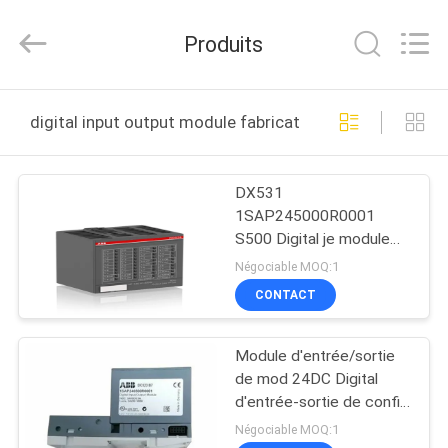
Shenzhen
Wisdomlong
Technology
Produits
CO.,LTD.
All
Rights
Reserved.
APERÇU
digital input output module fabrication en ligne
PRODUITS
DX531
1SAP245000R0001
VIDÉOS
S500 Digital je module
d'entrée/sortie de mod
Négociable MOQ:1
8DI 4Rel 230V Digital d'O
A
CONTACT
PROPOS
Module d'entrée/sortie
DE
de mod 24DC Digital
NOUS
d'entrée-sortie de config
de DC523
Négociable MOQ:1