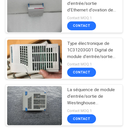
DE
d'entrée/sortie
d'Ethernet d'ovation de
PROTECTION
C.C d'opérations 48V à
Contact MOQ:1
DE
bord de 1C31233G04
CONTACT
LA
VIE
Type électronique de
PRIVÉE
1C31203G01 Digital de
module d'entrée/sortie
de contrôleur analogue
Contact MOQ:1
de noeud à distance
CONTACT
La séquence de module
d'entrée/sortie de
Westinghouse
1C31233G01
Contact MOQ:1
d'opérations à distance
CONTACT
24/48VDC choisissent