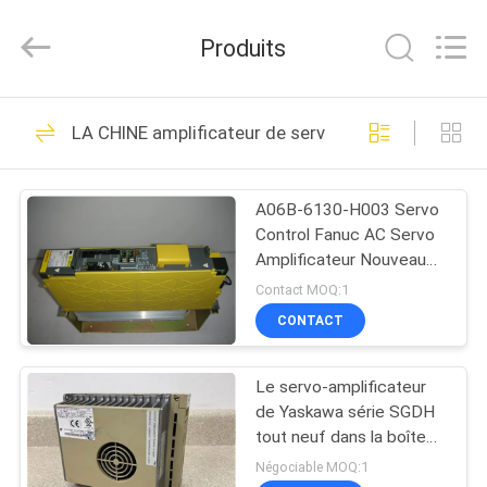
Shenzhen
Wisdomlong
Technology
Produits
CO.,LTD.
All
Rights
Reserved.
APERÇU
3089
LA CHINE amplificateur de servo à C.A.
Servomoteur
PRODUITS
industrielle
A06B-6130-H003 Servo
Control Fanuc AC Servo
VIDÉOS
Amplificateur Nouveau
du Japon 14A 240V
Contact MOQ:1
A
CONTACT
1712
PROPOS
Commandes
Le servo-amplificateur
DE
de Yaskawa série SGDH
NOUS
industrielles de
tout neuf dans la boîte
originale
Négociable MOQ:1
servo