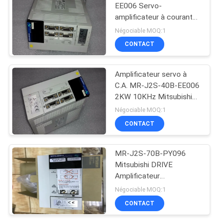
DE
EE006 Servo-
amplificateur à courant
PROTECTION
1635
alternatif 10KHz 2KW
Négociable MOQ:1
DE
220V Servo-
Module de Digital I
CONTACT
LA
entraînement
O
MELSERVO
VIE
Amplificateur servo à
PRIVÉE
C.A. MR-J2S-40B-EE006
2KW 10KHz Mitsubishi
nouveau original
Négociable MOQ:1
CONTACT
296
convertisseur de
MR-J2S-70B-PY096
Mitsubishi DRIVE
fréquence variable
Amplificateur
d'asservissement AC
Négociable MOQ:1
Série J2-Super
CONTACT
220（V）10（KHz）