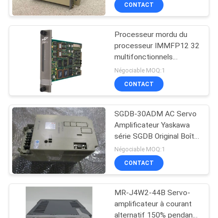
VISITE
CONTACT
D'USINE
Processeur mordu du
277
processeur IMMFP12 32
CONTRÔLE
multifonctionnels
amplificateur de
DE
fonctionnant à 16
Négociable MOQ:1
servo à C.A.
mégahertz
LA
CONTACT
QUALITÉ
SGDB-30ADM AC Servo
Amplificateur Yaskawa
CONTACT
série SGDB Original Boîte
55
tout neuf
Négociable MOQ:1
Encodeur de moteur
NOUVELLES
CONTACT
servo
MR-J4W2-44B Servo-
TOUS
amplificateur à courant
LES
alternatif 150% pendant