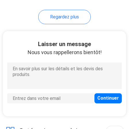
471
Regardez plus
Émetteur de la
température de
pression
Laisser un message
Nous vous rappellerons bientôt!
212
PLC de Modicon
Quantum