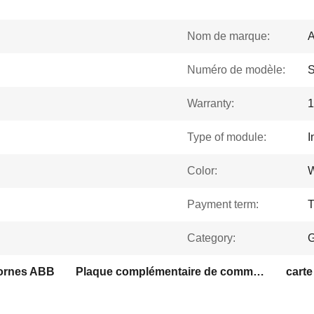
Nom de marque:
Numéro de modèle:
Warranty:
1
Type of module:
I
Color:
W
Payment term:
T
Category:
G
bornes ABB
Plaque complémentaire de commande de machine PLC