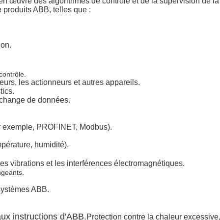
n œuvre des algorithmes de contrôle et de la supervision de l
produits ABB, telles que :
ion.
contrôle.
rs, les actionneurs et autres appareils.
tics.
'échange de données.
ar exemple, PROFINET, Modbus).
pérature, humidité).
les vibrations et les interférences électromagnétiques.
ngeants.
 systèmes ABB.
ux instructions d'ABB.
Protection contre la chaleur excessive,