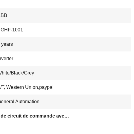
ABB
SGHF-1001
 years
nverter
hite/Black/Grey
/T, Western Union,paypal
eneral Automation
carte de circuit de commande avec garantie