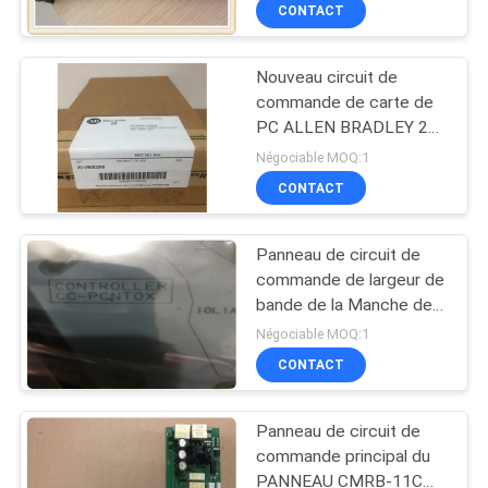
A20B-3300-0393
VISITE
CONTACT
D'USINE
Nouveau circuit de
commande de carte de
CONTRÔLE
PC ALLEN BRADLEY 20-
DE
VB00299 pour le
Négociable MOQ:1
POWERFLEX 700H /
LA
CONTACT
700S / 700AFE
QUALITÉ
Panneau de circuit de
commande de largeur de
CONTACT
bande de la Manche de
4,7 hertz pour le système
Négociable MOQ:1
51308307-175
NOUVELLES
CONTACT
d'Experion
Panneau de circuit de
TOUS
commande principal du
LES
PANNEAU CMRB-11C