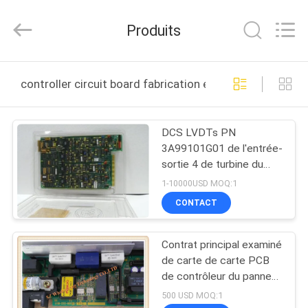
Shenzhen
Wisdomlong
Technology
Produits
CO.,LTD.
All
Rights
Reserved.
APERÇU
controller circuit board fabrication en ligne
PRODUITS
DCS LVDTs PN
3A99101G01 de l'entrée-
VIDÉOS
sortie 4 de turbine du
panneau de circuit de
1-10000USD MOQ:1
commande de
A
CONTACT
Westinghouse WDPF
PROPOS
QSR
Contrat principal examiné
DE
de carte de carte PCB
NOUS
de contrôleur du panneau
de circuit de commande
500 USD MOQ:1