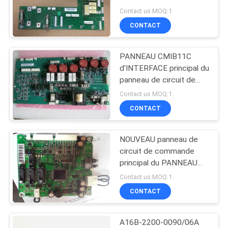
d'INTERFACE d'ABB
CAS
Contact us MOQ:1
CMRB11C MC pour
CONTACT
ACS800
DEMANDE
PANNEAU CMIB11C
DE
d'INTERFACE principal du
SOUMISSION
panneau de circuit de
commande d'ABB CMIB-
Contact us MOQ:1
11C MC NOUVEAU
CONTACT
PLAN
DU
NOUVEAU panneau de
SITE
circuit de commande
principal du PANNEAU
CINT-01C d'INTERFACE
POLITIQUE
Contact us MOQ:1
d'ABB CINT01C pour
CONTACT
EN
ACS800
MATIÈRE
A16B-2200-0090/06A