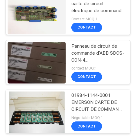
DE
carte de circuit
électrique de commande
PROTECTION
Fanuc 4 carte d'axe 15A
Contact MOQ:1
DE
CONTROL 50HZ/60HZ
CONTACT
LA
VIE
Panneau de circuit de
PRIVÉE
commande d'ABB SDCS-
CON-4
3ADT313900R1501
contact MOQ:1
CONTACT
01984-1144-0001
EMERSON CARTE DE
CIRCUIT DE COMMANDE
RS3 POUR BUS DE
Négociable MOQ:1
DISTRIBUTION
CONTACT
D'ALIMENTATION CC