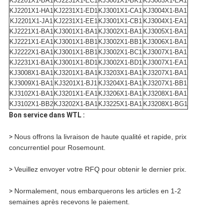
KJ2201X1-BA1
KJ2231X1-EC1
KJ3001X1-BK1
KJ3003X1-EA1
KJ2201X1-HA1
KJ2231X1-ED1
KJ3001X1-CA1
KJ3004X1-BA1
KJ2201X1-JA1
KJ2231X1-EE1
KJ3001X1-CB1
KJ3004X1-EA1
KJ2221X1-BA1
KJ3001X1-BA1
KJ3002X1-BA1
KJ3005X1-BA1
KJ2221X1-EA1
KJ3001X1-BB1
KJ3002X1-BB1
KJ3006X1-BA1
KJ2222X1-BA1
KJ3001X1-BB1
KJ3002X1-BC1
KJ3007X1-BA1
KJ2231X1-BA1
KJ3001X1-BD1
KJ3002X1-BD1
KJ3007X1-EA1
KJ3008X1-BA1
KJ3201X1-BA1
KJ3203X1-BA1
KJ3207X1-BA1
KJ3009X1-BA1
KJ3201X1-BJ1
KJ3204X1-BA1
KJ3207X1-BB1
KJ3102X1-BA1
KJ3201X1-EA1
KJ3206X1-BA1
KJ3208X1-BA1
KJ3102X1-BB2
KJ3202X1-BA1
KJ3225X1-BA1
KJ3208X1-BG1
Bon service dans WTL :
>
Nous offrons la livraison de haute qualité et rapide, prix
concurrentiel pour Rosemount.
>
Veuillez envoyer votre RFQ pour obtenir le dernier prix.
>
Normalement, nous embarquerons les articles en 1-2
semaines après recevons le paiement.