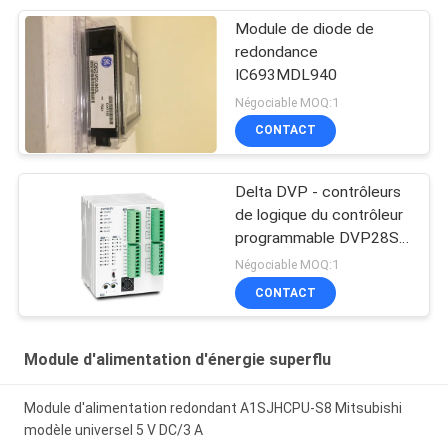
Module de diode de
redondance
IC693MDL940
Négociable MOQ:1
CONTACT
Delta DVP - contrôleurs
de logique du contrôleur
programmable DVP28SV
de PLC de la série SV2
Négociable MOQ:1
CONTACT
Module d'alimentation d'énergie superflu
Module d'alimentation redondant A1SJHCPU-S8 Mitsubishi
modèle universel 5 V DC/3 A