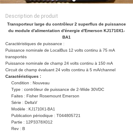
PLAN
DU
Description de produit
Transporteur large du contrôleur 2 superflus de puissance
SITE
du module d'alimentation d'énergie d'Emerson KJ1710X1-
BA1
Caractéristiques de puissance :
POLITIQUE
Puissance nominale de LocalBus 12 volts continu à 75 mA
transportés
EN
Puissance nominale de champ 24 volts continu à 150 mA
Circuit de champ évaluant 24 volts continu à 5 mA/channel
MATIÈRE
Caractéristiques :
Condition : Nouveau
Type : contrôleur de puissance de 2-Wide 30VDC
DE
Faites : Fisher Rosemount Emerson
Série : DeltaV
PROTECTION
Modèle :
KJ1710X1-BA1
Publication périodique : T044805721
DE
Partie : 12P3378X012
Rev : B
LA