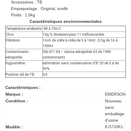
Accessoires : TB
Empaquetage : Original, scellé
VIE
Poids : 1.0kg
Caractéristiques environnementales
PRIVÉE
Température ambiante
-40 à 70o C
Choc
10g ½ Sinewave pour 11 millisecondes
Vibration
1mm de crête à crête de 5 à 16Hz ; 0.5g de 16 à
150Hz
Contaminants
ISA-S71.04 – classe aéroportée G3 de 1985
aéroportés
contaminants
Hygrométrie
estimation sans condensation d'IP 20 de 5 à de
95%
Position clé de TB
D4
Caractéristiques :
Marque :
EMERSON
Condition :
Nouveau
sans
emballage
d'usine
Modèle :
KJ1710X1-