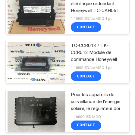
électrique redondant
Honeywell TC-OAH061
1-1000USD/pc MOQ:1 pc
CONTACT
TC-CCR013 / TK-
CCR013 Module de
commande Honeywell
1-1000USD/pc MOQ:1 pc
CONTACT
Pour les appareils de
surveillance de l'énergie
solaire, le régulateur doit
être équipé d'un système
1-10000USD MOQ:1
de contrôle de l'énergie
CONTACT
solaire.