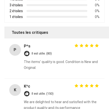
3 étoiles
0%
2 étoiles
0%
1 étoiles
0%
Toutes les critiques
P*s
P
Il est utile. (80)
The items' quality is good. Condition is New and
Original.
K*c
K
Il est utile. (150)
We are delighted to hear and satisfied with the
product quality and its performance