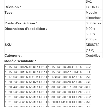
BA1
Révision :
TOUR C
Type :
Module
d'interface
Poids d'expédition :
0,80 livres
Dimensions d'expédition :
9,00 x
5,50 x
2,00 po
SKU :
D588762
(SFA)
Catégorie :
Contrôles
Modèle semblable :
KJ1501X1-BA2
KJ1501X1-BC1
KJ1501X1-BC3
KJ1501X1-BC2
KJ1501X1-BB1
KJ1501X1-BK1
KJ1502X1-BA2
KJ1611X1-EF1
KJ1700X1-BA1
KJ1710X1-BA1
KJ1740X1-BA1
KJ2001X1-BA1
KJ2002X1-BA1
KJ2002X1-CA1
KJ2003X1-BA2
KJ2003X1-BB1
KJ2004X1-BA1
KJ2231X1-BB1
KJ3001X1-BE1
KJ3002X1-BF1
KJ2005X1-BA1
KJ2231X1-BC1
KJ3001X1-BG1
KJ3002X1-BE1
KJ2101X1-BA1
KJ2231X1-EA1
KJ3001X1-BH1
KJ3002X1-BG2
KJ2101X1-CA1
KJ2231X1-EB1
KJ3001X1-BJ1
KJ3003X1-BA1