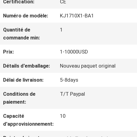
Certification:
CE
NOUS
Numéro de modèle:
KJ1710X1-BA1
VISITE
Quantité de
1
commande min:
D'USINE
Prix:
1-10000USD
CONTRÔLE
Détails d'emballage:
Nouveau paquet original
DE
Délai de livraison:
5-8days
LA
Conditions de
T/T Paypal
paiement:
QUALITÉ
Capacité
10
d'approvisionnement:
CONTACT