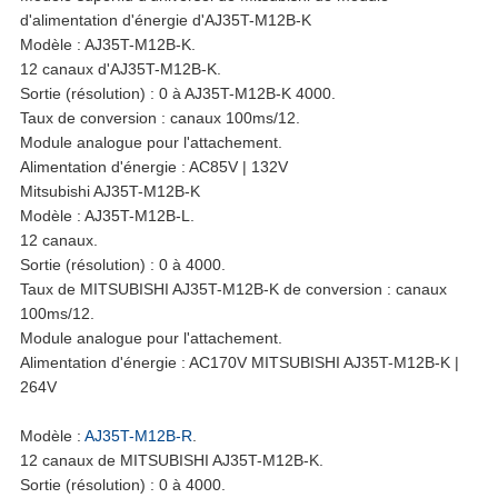
PLAN
d'alimentation d'énergie d'AJ35T-M12B-K
Modèle : AJ35T-M12B-K.
DU
12 canaux d'AJ35T-M12B-K.
Sortie (résolution) : 0 à AJ35T-M12B-K 4000.
SITE
Taux de conversion : canaux 100ms/12.
Module analogue pour l'attachement.
Alimentation d'énergie : AC85V | 132V
POLITIQUE
Mitsubishi AJ35T-M12B-K
Modèle : AJ35T-M12B-L.
EN
12 canaux.
Sortie (résolution) : 0 à 4000.
MATIÈRE
Taux de MITSUBISHI AJ35T-M12B-K de conversion : canaux
100ms/12.
DE
Module analogue pour l'attachement.
Alimentation d'énergie : AC170V MITSUBISHI AJ35T-M12B-K |
PROTECTION
264V
DE
Modèle :
AJ35T-M12B-R
.
12 canaux de MITSUBISHI AJ35T-M12B-K.
Sortie (résolution) : 0 à 4000.
LA