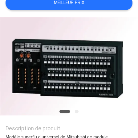
MEILLEUR PRIX
NOUVELLES
TOUS
LES
CAS
DEMANDE
DE
SOUMISSION
Description de produit
Modèle superflu d'universel de Mitsubishi de module