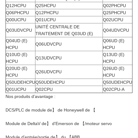
Q12HCPU
Q25HCPU
Q02PHCPU
Q06PHCPU
Q12PHCPU
Q25PHCPU
Q00UCPU
Q01UCPU
Q02UCPU
UNITÉ CENTRALE DE
Q03UDVCPU
Q04UDVCPU
TRAITEMENT DE Q03UD (E)
Q04UD (E)
Q06UD (E)
Q06UDVCPU
HCPU
HCPU
Q10UD (E)
Q13UD (E)
Q13UDVCPU
HCPU
HCPU
Q20UD (E)
Q26UD (E)
Q26UDVCPU
HCPU
HCPU
Q50UDEHCPU
Q50UDEHCPU
Q50UDEHCPU
Q01UCPU
Q02CPU
Q02CPU-A
Nos produits d'avantage :
DCS/PLC de module de】 de Honeywell de 【
Module de DeltaV de】 d'Emerson de 【/moteur servo
Module d'entrée/sortie de】 du 【ABB