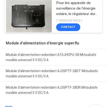
Pour les appareils de
surveillance de l'énergie
solaire, le régulateur doit
être équipé d'un système
1-10000USD MOQ:1
de contrôle de l'énergie
CONTACT
solaire.
Module d'alimentation d'énergie superflu
Module d'alimentation redondant A1SJHCPU-S8 Mitsubishi
modèle universel 5 V DC/3 A
Module d'alimentation redondant AJ35PTF-28DT Mitsubishi
modèle universel 5 V DC/3 A
Module d'alimentation redondant AJ35PTF-28DR Mitsubishi
modèle universel 5 V DC/3 A