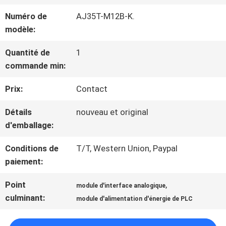
NOUS
Numéro de
AJ35T-M12B-K.
modèle:
VISITE
Quantité de
1
commande min:
D'USINE
Prix:
Contact
CONTRÔLE
Détails
nouveau et original
d'emballage:
DE
Conditions de
T/T, Western Union, Paypal
LA
paiement:
QUALITÉ
Point
,
module d'interface analogique
culminant:
module d'alimentation d'énergie de PLC
CONTACT