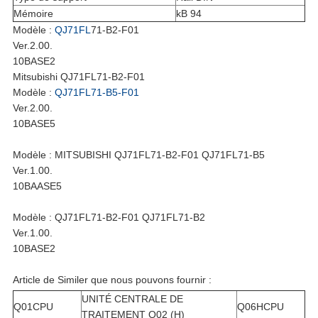
Mémoire
kB 94
Modèle :
QJ71FL
71-B2-F01
Ver.2.00.
10BASE2
Mitsubishi QJ71FL71-B2-F01
Modèle :
QJ71FL71-B5-F01
Ver.2.00.
10BASE5
Modèle : MITSUBISHI QJ71FL71-B2-F01 QJ71FL71-B5
Ver.1.00.
10BAASE5
Modèle : QJ71FL71-B2-F01 QJ71FL71-B2
Ver.1.00.
10BASE2
Article de Similer que nous pouvons fournir :
UNITÉ CENTRALE DE
Q01CPU
Q06HCPU
TRAITEMENT Q02 (H)