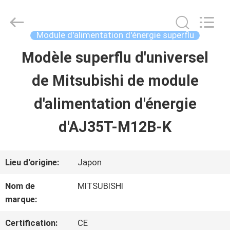
2026
Shenzhen
Wisdomlong
Technology
Module d'alimentation d'énergie superflu
CO.,LTD.
All
Modèle superflu d'universel
APERÇU
Rights
Reserved.
de Mitsubishi de module
PRODUITS
d'alimentation d'énergie
d'AJ35T-M12B-K
VIDÉOS
Lieu d'origine:
Japon
A
Nom de
MITSUBISHI
PROPOS
marque:
DE
Certification:
CE