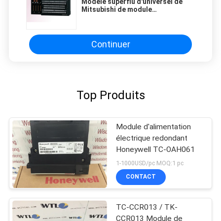
Modèle superflu d'universel de
Mitsubishi de module
d'alimentation d'énergie d'AJ35T-
M12B-K
Continuer
Top Produits
Module d'alimentation
électrique redondant
Honeywell TC-OAH061
1-1000USD/pc MOQ:1 pc
CONTACT
TC-CCR013 / TK-
CCR013 Module de