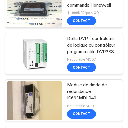
commande Honeywell
1-1000USD/pc MOQ:1 pc
CONTACT
Delta DVP - contrôleurs
de logique du contrôleur
programmable DVP28SV
de PLC de la série SV2
Négociable MOQ:1
CONTACT
Module de diode de
redondance
IC693MDL940
Négociable MOQ:1
CONTACT