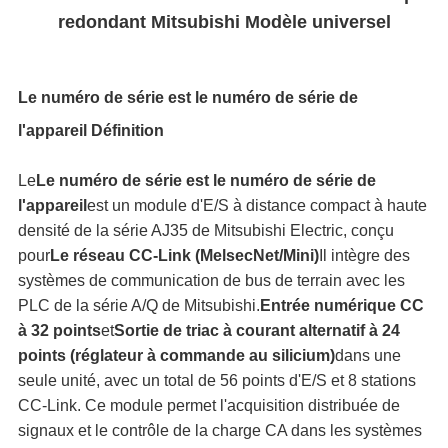
PLAN
redondant Mitsubishi Modèle universel
DU
SITE
Le numéro de série est le numéro de série de
l'appareil
Définition
POLITIQUE
Le
Le numéro de série est le numéro de série de
l'appareil
est un module d'E/S à distance compact à haute
EN
densité de la série AJ35 de Mitsubishi Electric, conçu
pour
Le réseau CC-Link (MelsecNet/Mini)
Il intègre des
MATIÈRE
systèmes de communication de bus de terrain avec les
DE
PLC de la série A/Q de Mitsubishi.
Entrée numérique CC
à 32 points
et
Sortie de triac à courant alternatif à 24
PROTECTION
points (réglateur à commande au silicium)
dans une
seule unité, avec un total de 56 points d'E/S et 8 stations
DE
CC-Link. Ce module permet l'acquisition distribuée de
signaux et le contrôle de la charge CA dans les systèmes
LA