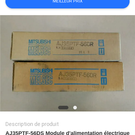
MEILLEUR PRIX
NOUVELLES
TOUS
LES
CAS
DEMANDE
DE
SOUMISSION
Description de produit
AJ35PTF-56DS Module d'alimentation électrique