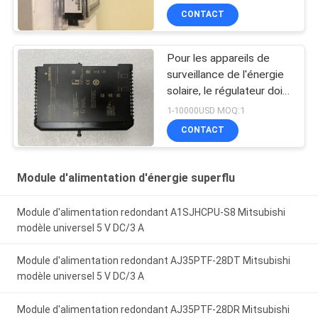
CONTACT
Pour les appareils de
surveillance de l'énergie
solaire, le régulateur doit
être équipé d'un système
1-10000USD MOQ:1
de contrôle de l'énergie
CONTACT
solaire.
Module d'alimentation d'énergie superflu
Module d'alimentation redondant A1SJHCPU-S8 Mitsubishi
modèle universel 5 V DC/3 A
Module d'alimentation redondant AJ35PTF-28DT Mitsubishi
modèle universel 5 V DC/3 A
Module d'alimentation redondant AJ35PTF-28DR Mitsubishi