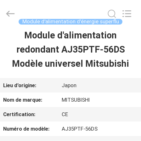
2026
Shenzhen
Wisdomlong
Technology
Module d'alimentation d'énergie superflu
CO.,LTD.
All
Module d'alimentation
APERÇU
Rights
Reserved.
redondant AJ35PTF-56DS
PRODUITS
Modèle universel Mitsubishi
VIDÉOS
Lieu d'origine:
Japon
Nom de marque:
MITSUBISHI
A
Certification:
CE
PROPOS
Numéro de modèle:
AJ35PTF-56DS
DE