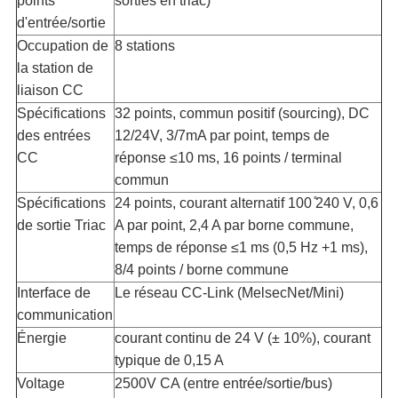
points
sorties en triac)
d'entrée/sortie
Occupation de
8 stations
la station de
liaison CC
Spécifications
32 points, commun positif (sourcing), DC
des entrées
12/24V, 3/7mA par point, temps de
CC
réponse ≤10 ms, 16 points / terminal
commun
Spécifications
24 points, courant alternatif 100 ̊240 V, 0,6
de sortie Triac
A par point, 2,4 A par borne commune,
temps de réponse ≤1 ms (0,5 Hz +1 ms),
8/4 points / borne commune
Interface de
Le réseau CC-Link (MelsecNet/Mini)
communication
Énergie
courant continu de 24 V (± 10%), courant
typique de 0,15 A
Voltage
2500V CA (entre entrée/sortie/bus)