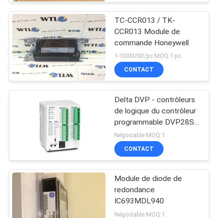
TC-CCR013 / TK-
CCR013 Module de
commande Honeywell
1-1000USD/pc MOQ:1 pc
CONTACT
Delta DVP - contrôleurs
de logique du contrôleur
programmable DVP28SV
de PLC de la série SV2
Négociable MOQ:1
CONTACT
Module de diode de
redondance
IC693MDL940
Négociable MOQ:1