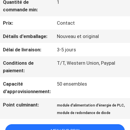
Quantité de
1
NOUS
commande min:
Prix:
Contact
VISITE
Détails d'emballage:
Nouveau et original
D'USINE
Délai de livraison:
3-5 jours
CONTRÔLE
Conditions de
T/T, Western Union, Paypal
paiement:
DE
Capacité
50 ensembles
LA
d'approvisionnement:
QUALITÉ
Point culminant:
,
module d'alimentation d'énergie de PLC
module de redondance de diode
CONTACT