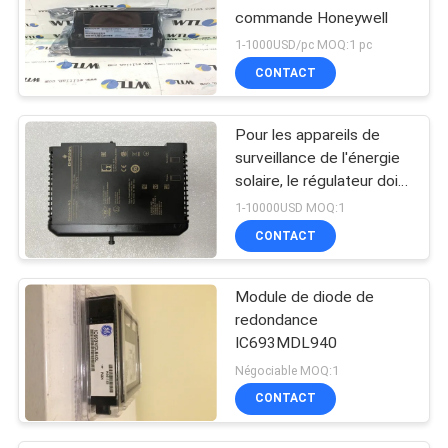
commande Honeywell
1-1000USD/pc MOQ:1 pc
CONTACT
Pour les appareils de
surveillance de l'énergie
solaire, le régulateur doit
être équipé d'un système
1-10000USD MOQ:1
de contrôle de l'énergie
CONTACT
solaire.
Module de diode de
redondance
IC693MDL940
Négociable MOQ:1
CONTACT