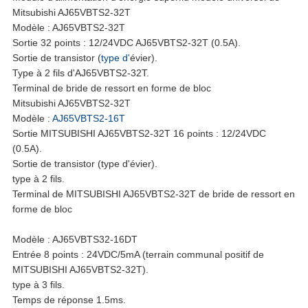
PLAN
Mitsubishi AJ65VBTS2-32T
Modèle : AJ65VBTS2-32T
DU
Sortie 32 points : 12/24VDC AJ65VBTS2-32T (0.5A).
Sortie de transistor (
type d'
évier).
SITE
Type à 2 fils d'AJ65VBTS2-32T.
Terminal de bride de ressort en forme de bloc
Mitsubishi AJ65VBTS2-32T
POLITIQUE
Modèle :
AJ65VBTS2-16T
Sortie MITSUBISHI AJ65VBTS2-32T 16 points : 12/24VDC
EN
(0.5A).
Sortie de transistor (type d'évier).
MATIÈRE
type à 2 fils.
Terminal de MITSUBISHI AJ65VBTS2-32T de bride de ressort en
DE
forme de bloc
PROTECTION
Modèle : AJ65VBTS32-16DT
Entrée 8 points : 24VDC/5mA (terrain communal positif de
DE
MITSUBISHI AJ65VBTS2-32T).
type à 3 fils.
Temps de réponse 1.5ms.
LA