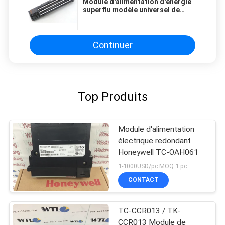
Module d'alimentation d'énergie
superflu modèle universel de
Mitsubishi AJ65VBTS2-32T
Continuer
Top Produits
Module d'alimentation
électrique redondant
Honeywell TC-OAH061
1-1000USD/pc MOQ:1 pc
CONTACT
TC-CCR013 / TK-
CCR013 Module de