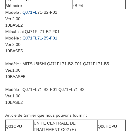
Mémoire
kB 94
Modèle :
QJ71FL
71-B2-F01
Ver.2.00.
10BASE2
Mitsubishi QJ71FL71-B2-F01
Modèle :
QJ71FL71-B5-F01
Ver.2.00.
10BASE5
Modèle : MITSUBISHI QJ71FL71-B2-F01 QJ71FL71-B5
Ver.1.00.
10BAASE5
Modèle : QJ71FL71-B2-F01 QJ71FL71-B2
Ver.1.00.
10BASE2
Article de Similer que nous pouvons fournir :
UNITÉ CENTRALE DE
Q01CPU
Q06HCPU
TRAITEMENT Q02 (H)