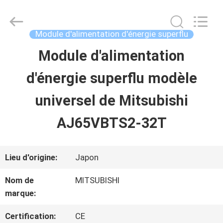
2026
Shenzhen
Wisdomlong
Technology
Module d'alimentation d'énergie superflu
CO.,LTD.
All
Module d'alimentation
APERÇU
Rights
Reserved.
d'énergie superflu modèle
PRODUITS
universel de Mitsubishi
AJ65VBTS2-32T
VIDÉOS
Lieu d'origine:
Japon
A
Nom de
MITSUBISHI
PROPOS
marque:
DE
Certification:
CE