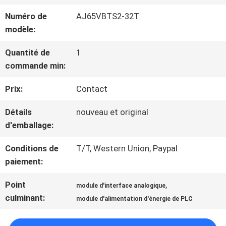
NOUS
Numéro de
AJ65VBTS2-32T
modèle:
VISITE
Quantité de
1
commande min:
D'USINE
Prix:
Contact
CONTRÔLE
Détails
nouveau et original
d'emballage:
DE
Conditions de
T/T, Western Union, Paypal
LA
paiement:
QUALITÉ
Point
,
module d'interface analogique
culminant:
module d'alimentation d'énergie de PLC
CONTACT