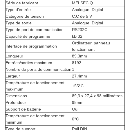
Série de fabricant
MELSEC Q
Type d'entrée
Analogue, Digital
Catégorie de tension
C.C de 5 V
Type de sortie
Analogue, Digital
Type de port de communication
RS232C
Capacité de programme
kB 32
Ordinateur, panneau
Interface de programmation
fonctionnant
Longueur
89.3mm
Entrées/sorties maximum
8192
Nombre de ports de communication
1
Largeur
27.4mm
Température de fonctionnement
+55°C
maximum
Dimensions
89,3 x 27,4 x 98 millimètres
Profondeur
98mm
Support de batterie
Oui
Température de fonctionnement
0°C
minimum
Type de support
Rail DIN