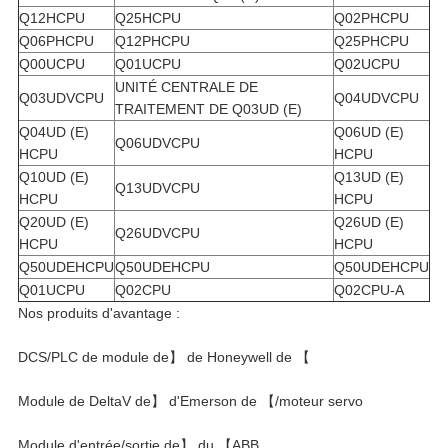
Q12HCPU
Q25HCPU
Q02PHCPU
Q06PHCPU
Q12PHCPU
Q25PHCPU
Q00UCPU
Q01UCPU
Q02UCPU
UNITÉ CENTRALE DE
Q03UDVCPU
Q04UDVCPU
TRAITEMENT DE Q03UD (E)
Q04UD (E)
Q06UD (E)
Q06UDVCPU
HCPU
HCPU
Q10UD (E)
Q13UD (E)
Q13UDVCPU
HCPU
HCPU
Q20UD (E)
Q26UD (E)
Q26UDVCPU
HCPU
HCPU
Q50UDEHCPU
Q50UDEHCPU
Q50UDEHCPU
Q01UCPU
Q02CPU
Q02CPU-A
Nos produits d'avantage :
DCS/PLC de module de】 de Honeywell de 【
Module de DeltaV de】 d'Emerson de 【/moteur servo
Module d'entrée/sortie de】 du 【ABB