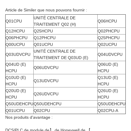
Article de Similer que nous pouvons fournir :
UNITÉ CENTRALE DE
Q01CPU
Q06HCPU
TRAITEMENT Q02 (H)
Q12HCPU
Q25HCPU
Q02PHCPU
Q06PHCPU
Q12PHCPU
Q25PHCPU
Q00UCPU
Q01UCPU
Q02UCPU
UNITÉ CENTRALE DE
Q03UDVCPU
Q04UDVCPU
TRAITEMENT DE Q03UD (E)
Q04UD (E)
Q06UD (E)
Q06UDVCPU
HCPU
HCPU
Q10UD (E)
Q13UD (E)
Q13UDVCPU
HCPU
HCPU
Q20UD (E)
Q26UD (E)
Q26UDVCPU
HCPU
HCPU
Q50UDEHCPU
Q50UDEHCPU
Q50UDEHCPU
Q01UCPU
Q02CPU
Q02CPU-A
Nos produits d'avantage :
DCS/PLC de module de】 de Honeywell de 【