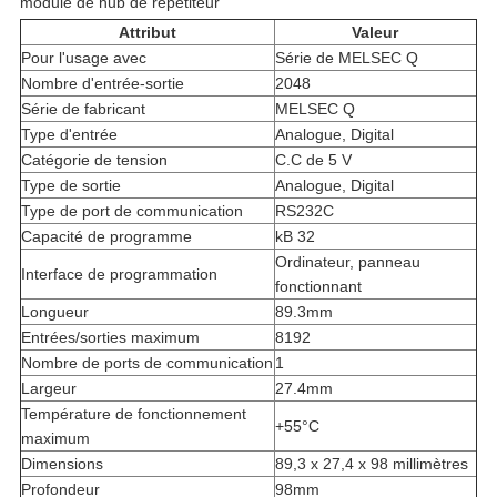
module de hub de répétiteur
Attribut
Valeur
Pour l'usage avec
Série de MELSEC Q
Nombre d'entrée-sortie
2048
Série de fabricant
MELSEC Q
Type d'entrée
Analogue, Digital
Catégorie de tension
C.C de 5 V
Type de sortie
Analogue, Digital
Type de port de communication
RS232C
Capacité de programme
kB 32
Ordinateur, panneau
Interface de programmation
fonctionnant
Longueur
89.3mm
Entrées/sorties maximum
8192
Nombre de ports de communication
1
Largeur
27.4mm
Température de fonctionnement
+55°C
maximum
Dimensions
89,3 x 27,4 x 98 millimètres
Profondeur
98mm