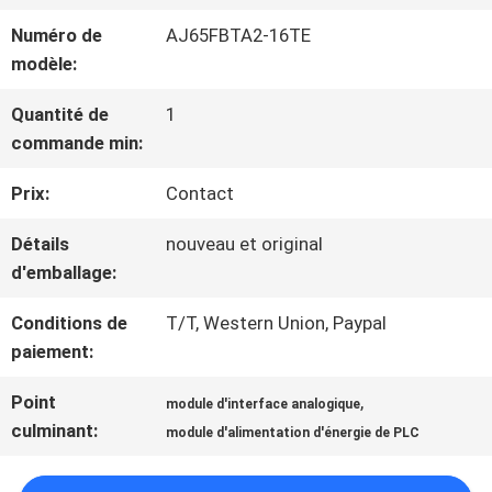
NOUS
Numéro de
AJ65FBTA2-16TE
modèle:
VISITE
Quantité de
1
commande min:
D'USINE
Prix:
Contact
CONTRÔLE
Détails
nouveau et original
d'emballage:
DE
Conditions de
T/T, Western Union, Paypal
LA
paiement:
QUALITÉ
Point
,
module d'interface analogique
culminant:
module d'alimentation d'énergie de PLC
CONTACT