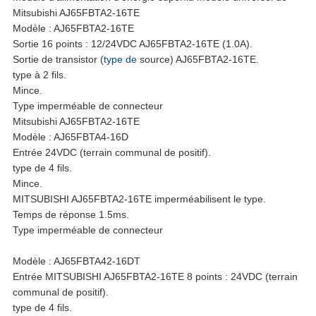
PLAN
Mitsubishi AJ65FBTA2-16TE
Modèle : AJ65FBTA2-16TE
DU
Sortie 16 points : 12/24VDC AJ65FBTA2-16TE (1.0A).
Sortie de transistor (
type de
source) AJ65FBTA2-16TE.
SITE
type à 2 fils.
Mince.
Type imperméable de connecteur
POLITIQUE
Mitsubishi AJ65FBTA2-16TE
Modèle : AJ65FBTA4-16D
EN
Entrée 24VDC (terrain communal de positif).
type de 4 fils.
MATIÈRE
Mince.
MITSUBISHI AJ65FBTA2-16TE imperméabilisent le type.
DE
Temps de réponse 1.5ms.
Type imperméable de connecteur
PROTECTION
Modèle : AJ65FBTA42-16DT
DE
Entrée MITSUBISHI AJ65FBTA2-16TE 8 points : 24VDC (terrain
communal de positif).
type de 4 fils.
LA