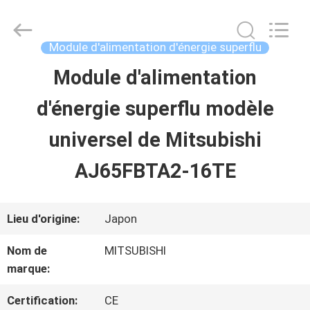
2026
Shenzhen
Wisdomlong
Technology
Module d'alimentation d'énergie superflu
CO.,LTD.
All
Module d'alimentation
APERÇU
Rights
Reserved.
d'énergie superflu modèle
PRODUITS
universel de Mitsubishi
AJ65FBTA2-16TE
VIDÉOS
Lieu d'origine:
Japon
A
Nom de
MITSUBISHI
PROPOS
marque:
DE
Certification:
CE