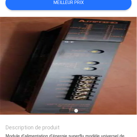
MEILLEUR PRIX
NOUVELLES
TOUS
LES
CAS
DEMANDE
DE
SOUMISSION
Description de produit
Module d'alimentation d'énergie superflu modèle universel de