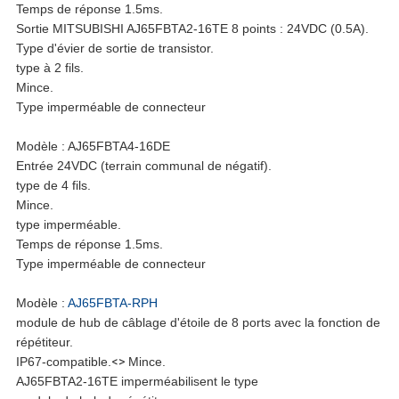
Temps de réponse 1.5ms.
Sortie MITSUBISHI AJ65FBTA2-16TE 8 points : 24VDC (0.5A).
VIE
Type d'évier de sortie de transistor.
type à 2 fils.
PRIVÉE
Mince.
Type imperméable de connecteur
Modèle : AJ65FBTA4-16DE
Entrée 24VDC (terrain communal de négatif).
type de 4 fils.
Mince.
type imperméable.
Temps de réponse 1.5ms.
Type imperméable de connecteur
Modèle :
AJ65FBTA-RPH
module de hub de câblage d'étoile de 8 ports avec la fonction de
répétiteur.
IP67-compatible.
<>
Mince.
AJ65FBTA2-16TE imperméabilisent le type