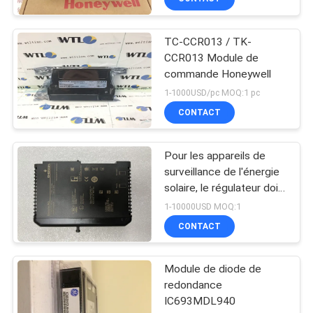
TC-CCR013 / TK-
CCR013 Module de
commande Honeywell
1-1000USD/pc MOQ:1 pc
CONTACT
Pour les appareils de
surveillance de l'énergie
solaire, le régulateur doit
être équipé d'un système
1-10000USD MOQ:1
de contrôle de l'énergie
CONTACT
solaire.
Module de diode de
redondance
IC693MDL940