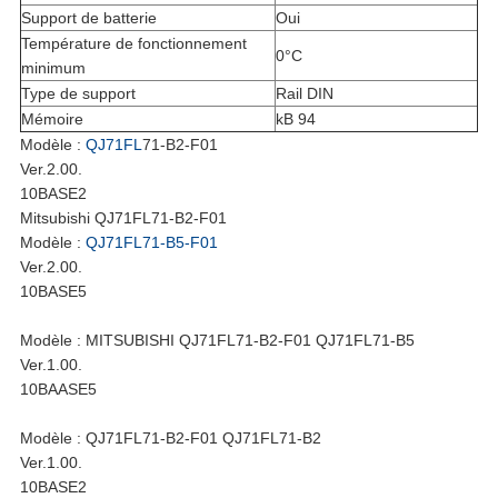
Support de batterie
Oui
Température de fonctionnement
0°C
minimum
Type de support
Rail DIN
Mémoire
kB 94
Modèle :
QJ71FL
71-B2-F01
Ver.2.00.
10BASE2
Mitsubishi QJ71FL71-B2-F01
Modèle :
QJ71FL71-B5-F01
Ver.2.00.
10BASE5
Modèle : MITSUBISHI QJ71FL71-B2-F01 QJ71FL71-B5
Ver.1.00.
10BAASE5
Modèle : QJ71FL71-B2-F01 QJ71FL71-B2
Ver.1.00.
10BASE2