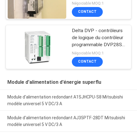
Négociable MOQ:1
CONTACT
Delta DVP - contrôleurs
de logique du contrôleur
programmable DVP28SV
de PLC de la série SV2
Négociable MOQ:1
CONTACT
Module d'alimentation d'énergie superflu
Module d'alimentation redondant A1SJHCPU-S8 Mitsubishi
modèle universel 5 V DC/3 A
Module d'alimentation redondant AJ35PTF-28DT Mitsubishi
modèle universel 5 V DC/3 A