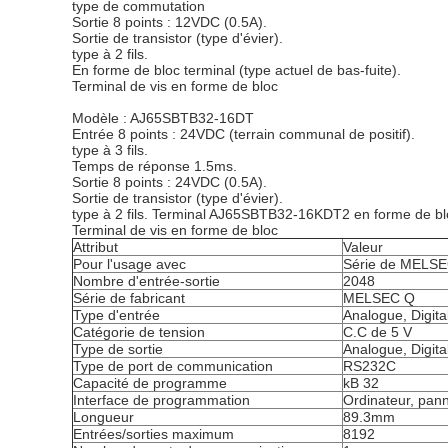
type de commutation
Sortie 8 points : 12VDC (0.5A).
Sortie de transistor (type d'évier).
type à 2 fils.
En forme de bloc terminal (type actuel de bas-fuite).
Terminal de vis en forme de bloc
Modèle : AJ65SBTB32-16DT
Entrée 8 points : 24VDC (terrain communal de positif).
type à 3 fils.
Temps de réponse 1.5ms.
Sortie 8 points : 24VDC (0.5A).
Sortie de transistor (type d'évier).
type à 2 fils. Terminal AJ65SBTB32-16KDT2 en forme de bl
Terminal de vis en forme de bloc
Attribut
Valeur
Pour l'usage avec
Série de MELS
Nombre d'entrée-sortie
2048
Série de fabricant
MELSEC Q
Type d'entrée
Analogue, Digita
Catégorie de tension
C.C de 5 V
Type de sortie
Analogue, Digita
Type de port de communication
RS232C
Capacité de programme
kB 32
Interface de programmation
Ordinateur, pan
Longueur
89.3mm
Entrées/sorties maximum
8192