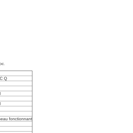
oc.
EC Q
l
l
neau fonctionnant