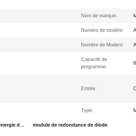
Nom de marque:
Numéro de modèle:
Nombre de Modenl:
Capacité de
8
programme:
Entrée:
C
Type:
M
module d'alimentation d'énergie de PLC
module de redondance de diode