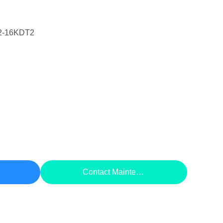
2-16KDT2
rix
Contact Maintenant