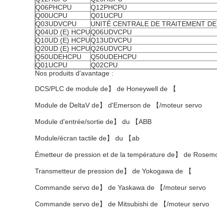
Q06PHCPU
Q12PHCPU
Q00UCPU
Q01UCPU
Q03UDVCPU
UNITÉ CENTRALE DE TRAITEMENT DE 
Q04UD (E) HCPU
Q06UDVCPU
Q10UD (E) HCPU
Q13UDVCPU
Q20UD (E) HCPU
Q26UDVCPU
Q50UDEHCPU
Q50UDEHCPU
Q01UCPU
Q02CPU
Nos produits d'avantage :
DCS/PLC de module de】 de Honeywell de 【
Module de DeltaV de】 d'Emerson de 【/moteur servo
Module d'entrée/sortie de】 du 【ABB
Module/écran tactile de】 du 【ab
Émetteur de pression et de la température de】 de Rosem
Transmetteur de pression de】 de Yokogawa de 【
Commande servo de】 de Yaskawa de 【/moteur servo
Commande servo de】 de Mitsubishi de 【/moteur servo