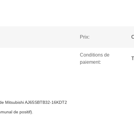
Prix:
C
Conditions de
T
paiement:
el de Mitsubishi AJ65SBTB32-16KDT2
unal de positif).