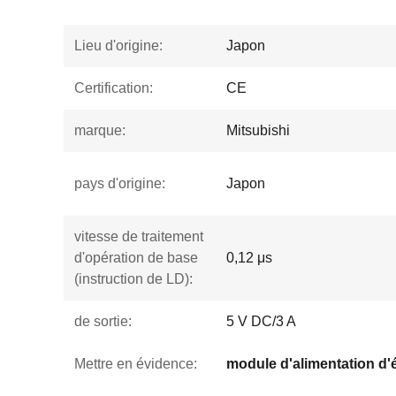
Lieu d'origine:
Japon
Certification:
CE
marque:
Mitsubishi
pays d'origine:
Japon
vitesse de traitement
d'opération de base
0,12 μs
(instruction de LD):
de sortie:
5 V DC/3 A
Mettre en évidence: