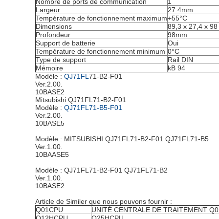
Nombre de ports de communication
1
Largeur
27.4mm
Température de fonctionnement maximum
+55°C
Dimensions
89,3 x 27,4 x 98
Profondeur
98mm
Support de batterie
Oui
Température de fonctionnement minimum
0°C
Type de support
Rail DIN
Mémoire
kB 94
Modèle :
QJ71FL
71-B2-F01
Ver.2.00.
10BASE2
Mitsubishi QJ71FL71-B2-F01
Modèle :
QJ71FL71-B5-F01
Ver.2.00.
10BASE5
Modèle : MITSUBISHI QJ71FL71-B2-F01 QJ71FL71-B5
Ver.1.00.
10BAASE5
Modèle : QJ71FL71-B2-F01 QJ71FL71-B2
Ver.1.00.
10BASE2
Article de Similer que nous pouvons fournir :
Q01CPU
UNITÉ CENTRALE DE TRAITEMENT Q02
Q12HCPU
Q25HCPU