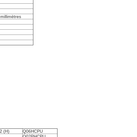
 millimètres
 (H)
Q06HCPU
Q02PHCPU