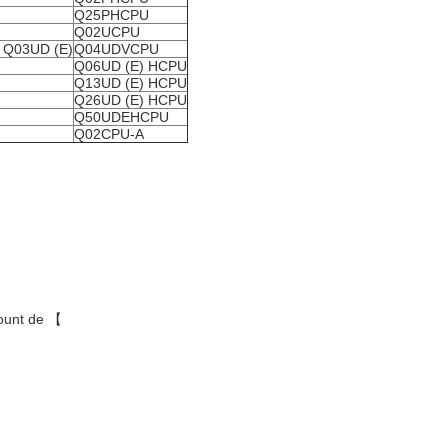
Q25PHCPU
Q02UCPU
Q03UD (E)
Q04UDVCPU
Q06UD (E) HCPU
Q13UD (E) HCPU
Q26UD (E) HCPU
Q50UDEHCPU
Q02CPU-A
ount de 【