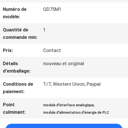
NOUS
Numéro de
QD75M1
modèle:
VISITE
Quantité de
1
commande min:
D'USINE
Prix:
Contact
CONTRÔLE
Détails
nouveau et original
d'emballage:
DE
Conditions de
T/T, Western Union, Paypal
LA
paiement:
QUALITÉ
Point
,
module d'interface analogique
culminant:
module d'alimentation d'énergie de PLC
CONTACT