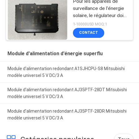
Pour les appareils de
surveillance de l'énergie
solaire, le régulateur doit
être équipé d'un système
1-10000USD MOQ:1
de contrôle de l'énergie
CONTACT
solaire.
Module d'alimentation d'énergie superflu
Module d'alimentation redondant A1SJHCPU-S8 Mitsubishi
modèle universel 5 V DC/3 A
Module d'alimentation redondant AJ35PTF-28DT Mitsubishi
modèle universel 5 V DC/3 A
Module d'alimentation redondant AJ35PTF-28DR Mitsubishi
modèle universel 5 V DC/3 A