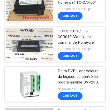
Honeywell TC-OAH061
1-1000USD/pc MOQ:1 pc
CONTACT
TC-CCR013 / TK-
CCR013 Module de
commande Honeywell
1-1000USD/pc MOQ:1 pc
CONTACT
Delta DVP - contrôleurs
de logique du contrôleur
programmable DVP28SV
de PLC de la série SV2
Négociable MOQ:1
CONTACT