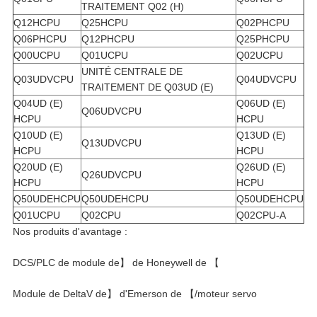
TRAITEMENT Q02 (H)
Q12HCPU
Q25HCPU
Q02PHCPU
Q06PHCPU
Q12PHCPU
Q25PHCPU
Q00UCPU
Q01UCPU
Q02UCPU
UNITÉ CENTRALE DE
Q03UDVCPU
Q04UDVCPU
TRAITEMENT DE Q03UD (E)
Q04UD (E)
Q06UD (E)
Q06UDVCPU
HCPU
HCPU
Q10UD (E)
Q13UD (E)
Q13UDVCPU
HCPU
HCPU
Q20UD (E)
Q26UD (E)
Q26UDVCPU
HCPU
HCPU
Q50UDEHCPU
Q50UDEHCPU
Q50UDEHCPU
Q01UCPU
Q02CPU
Q02CPU-A
Nos produits d'avantage :
DCS/PLC de module de】 de Honeywell de 【
Module de DeltaV de】 d'Emerson de 【/moteur servo