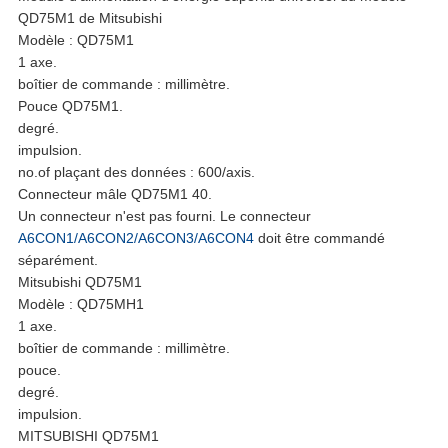
PLAN
QD75M1 de Mitsubishi
Modèle : QD75M1
DU
1 axe.
boîtier de commande : millimètre.
SITE
Pouce QD75M1.
degré.
impulsion.
POLITIQUE
no.of plaçant des données : 600/axis.
Connecteur mâle QD75M1 40.
EN
Un connecteur n'est pas fourni. Le connecteur
A6CON1/A6CON2/A6CON3/A6CON4
doit être commandé
MATIÈRE
séparément.
Mitsubishi QD75M1
DE
Modèle : QD75MH1
1 axe.
PROTECTION
boîtier de commande : millimètre.
pouce.
DE
degré.
impulsion.
MITSUBISHI QD75M1
LA