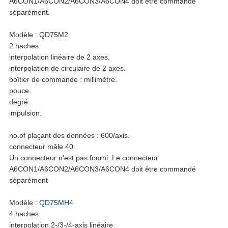
A6CON1/A6CON2/A6CON3/A6CON4 doit être commandé
séparément.
Modèle : QD75M2
2 haches.
interpolation linéaire de 2 axes.
interpolation de circulaire de 2 axes.
boîtier de commande : millimètre.
pouce.
degré.
impulsion.
no.of plaçant des données : 600/axis.
connecteur mâle 40.
Un connecteur n'est pas fourni. Le connecteur
A6CON1/A6CON2/A6CON3/A6CON4 doit être commandé
séparément
Modèle :
QD75MH4
4 haches.
interpolation 2-/3-/4-axis linéaire.