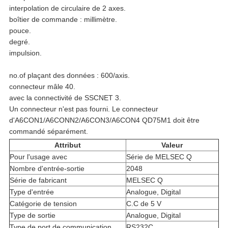
interpolation de circulaire de 2 axes.
boîtier de commande : millimètre.
pouce.
degré.
impulsion.
no.of plaçant des données : 600/axis.
connecteur mâle 40.
avec la connectivité de SSCNET 3.
Un connecteur n'est pas fourni. Le connecteur
d'A6CON1/A6CONN2/A6CON3/A6CON4 QD75M1 doit être
commandé séparément.
Attribut
Valeur
Pour l'usage avec
Série de MELSEC Q
Nombre d'entrée-sortie
2048
Série de fabricant
MELSEC Q
Type d'entrée
Analogue, Digital
Catégorie de tension
C.C de 5 V
Type de sortie
Analogue, Digital
Type de port de communication
RS232C