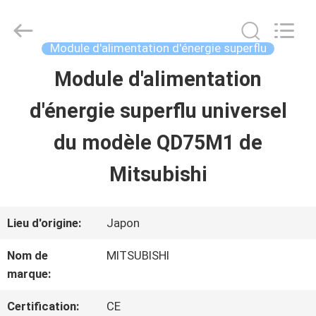
2026
Shenzhen
Wisdomlong
Technology
Module d'alimentation d'énergie superflu
CO.,LTD.
All
Module d'alimentation
APERÇU
Rights
Reserved.
d'énergie superflu universel
PRODUITS
du modèle QD75M1 de
Mitsubishi
VIDÉOS
Lieu d'origine:
Japon
A
Nom de
MITSUBISHI
PROPOS
marque:
DE
Certification:
CE