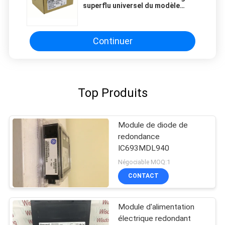
superflu universel du modèle
QD75M1 de Mitsubishi
Continuer
Top Produits
Module de diode de
redondance
IC693MDL940
Négociable MOQ:1
CONTACT
Module d'alimentation
électrique redondant