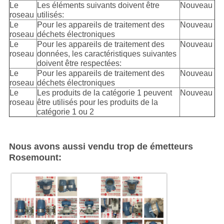
Le
Les éléments suivants doivent être
Nouveau
roseau
utilisés:
Le
Pour les appareils de traitement des
Nouveau
roseau
déchets électroniques
Le
Pour les appareils de traitement des
Nouveau
roseau
données, les caractéristiques suivantes
doivent être respectées:
Le
Pour les appareils de traitement des
Nouveau
roseau
déchets électroniques
Le
Les produits de la catégorie 1 peuvent
Nouveau
roseau
être utilisés pour les produits de la
catégorie 1 ou 2
Nous avons aussi vendu trop de émetteurs
Rosemount: