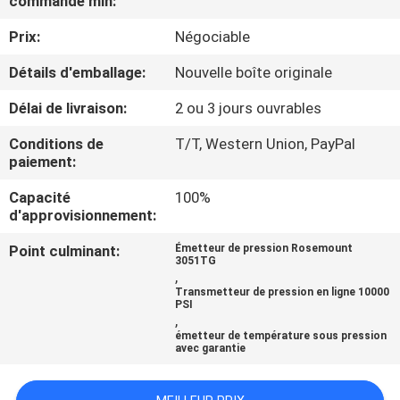
commande min:
VISITE
Prix:
Négociable
D'USINE
Détails d'emballage:
Nouvelle boîte originale
CONTRÔLE
Délai de livraison:
2 ou 3 jours ouvrables
DE
Conditions de
T/T, Western Union, PayPal
LA
paiement:
QUALITÉ
Capacité
100%
d'approvisionnement:
CONTACT
Point culminant:
Émetteur de pression Rosemount
3051TG
,
Transmetteur de pression en ligne 10000
NOUVELLES
PSI
,
émetteur de température sous pression
avec garantie
TOUS
LES