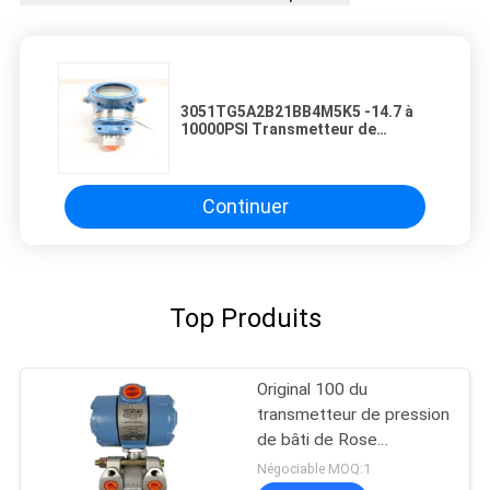
3051TG5A2B21BB4M5K5 -14.7 à
10000PSI Transmetteur de
pression en ligne 3051TG
Continuer
Top Produits
Original 100 du
transmetteur de pression
de bâti de Rose
1151DP3S22K6
Négociable MOQ:1