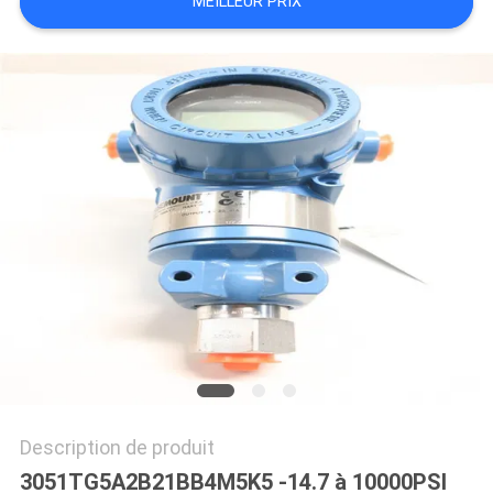
MEILLEUR PRIX
CAS
DEMANDE
DE
SOUMISSION
SITEMAP
POLITIQUE
EN
MATIÈRE
DE
Description de produit
PROTECTION
3051TG5A2B21BB4M5K5 -14.7 à 10000PSI