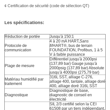
¢ Certification de sécurité (code de sélection QT)
Les spécifications:
Réduction de portée
Jusqu'à 150:1
4 à 20 mA HART,
Sans
Protocole de
fil
HART®, bus de terrain
communication
FOUNDATION, Profibus, 1 à 5
V à faible puissance
Différentiel jusqu'à 2000psi
(137,89 bar) Gauge jusqu'à
Plage de mesure
2000psig (137,89 bar) Absolute
jusqu'à 4000psi (275,79 bar)
316L SST, alliage C-276,
Matériau humidifié par
alliage 400, tantale, alliage doré
traitement
400, alliage doré 316L SST
Diagnostique de base,
Diagnostique
diagnostic de conseil en
électricité
SIL 2/3 certifié selon la CEI
61508 par un tiers indépendant,