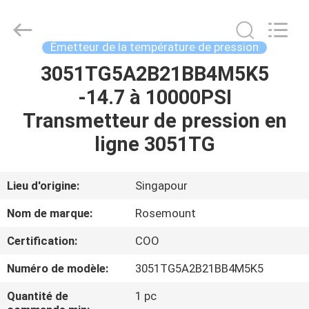
Shenzhen
Wisdomlong
Technology
CO.,LTD.
All
Émetteur de la température de pression
Rights
Reserved.
3051TG5A2B21BB4M5K5
APERÇU
-14.7 à 10000PSI
PRODUITS
Transmetteur de pression en
ligne 3051TG
VIDÉOS
Lieu d'origine:
Singapour
A
Nom de marque:
Rosemount
PROPOS
Certification:
COO
DE
Numéro de modèle:
3051TG5A2B21BB4M5K5
NOUS
Quantité de
1 pc