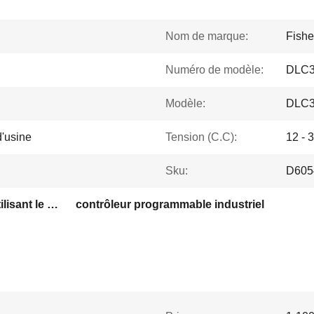
Nom de marque:
Fishe
Numéro de modèle:
DLC3
Modèle:
DLC3
'usine
Tension (C.C):
12 -
Sku:
D605
automation industrielle utilisant le PLC
contrôleur programmable industriel