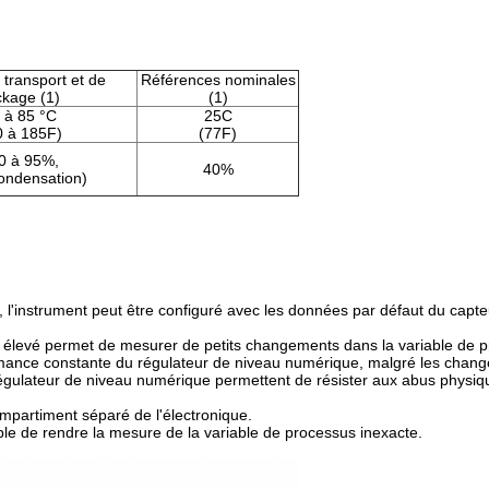
 transport et de
Références nominales
ckage (1)
(1)
 à 85 °C
25C
0 à 185F)
(77F)
0 à 95%,
40%
ondensation)
l'instrument peut être configuré avec les données par défaut du capteu
 élevé permet de mesurer de petits changements dans la variable de 
mance constante du régulateur de niveau numérique, malgré les chan
égulateur de niveau numérique permettent de résister aux abus physiques
partiment séparé de l'électronique.
ible de rendre la mesure de la variable de processus inexacte.