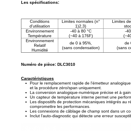
Les spécifications:
Conditions
Limites normales (n°
Limites de
d'utilisation
1)2,3)
sto
Environnement
-40 à 80 °C
-40
Température
(−40 à 176F)
(−4
Environnement
de 0 à 95%,
de 
Relatif
(sans condensation)
(sans c
Humidité
Numéro de pièce: DLC3010
Caractéristiques
Pour le remplacement rapide de l'émetteur analogique, 
et la procédure zéro/span uniquement.
La conversion analogique-numérique précise et à gain
Un capteur de température interne permet une perfor
Les dispositifs de protection mécaniques intégrés au r
compromettre les performances.
Les connexions de câblage de champ sont dans un com
Inclut l'auto-diagnostic qui détecte une erreur suscept