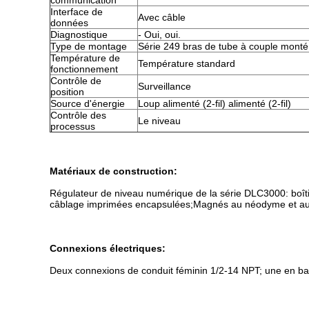
communication
Interface de
Avec câble
données
Diagnostique
- Oui, oui.
Type de montage
Série 249 bras de tube à couple monté
Température de
Température standard
fonctionnement
Contrôle de
Surveillance
position
Source d'énergie
Loup alimenté (2-fil) alimenté (2-fil)
Contrôle des
Le niveau
processus
Matériaux de construction:
Régulateur de niveau numérique de la série DLC3000: boîtier
câblage imprimées encapsulées;Magnés au néodyme et au
Connexions électriques:
Deux connexions de conduit féminin 1/2-14 NPT; une en bas 