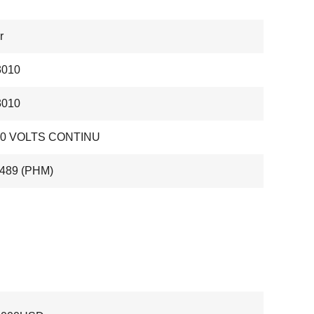
r
010
010
 30 VOLTS CONTINU
489 (PHM)