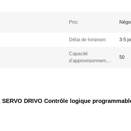
Prix:
Négo
Délai de livraison:
3-5 j
Capacité
50
d'approvisionnement:
RVO DRIVO Contrôle logique programmable Po