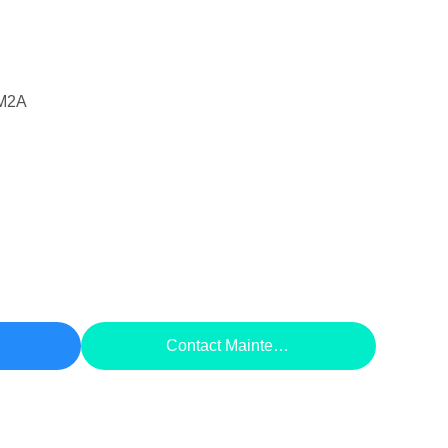
M2A
rix
Contact Maintenant