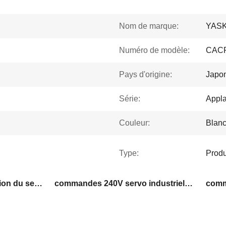
Nom de marque:
YAS
Numéro de modèle:
CAC
Pays d'origine:
Japo
Série:
Appl
Couleur:
Blanc
Type:
Produ
commandes de progression du servo 230V
commandes 240V servo industrielles
comm