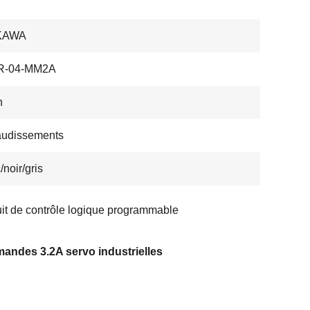
KAWA
R-04-MM2A
n
audissements
/noir/gris
it de contrôle logique programmable
andes 3.2A servo industrielles