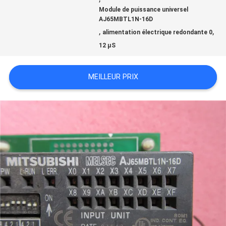
Module de puissance universel
AJ65MBTL1N-16D
NOUVELLES
,
,
alimentation électrique redondante 0
12 μS
TOUS
MEILLEUR PRIX
LES
CAS
DEMANDE
DE
SOUMISSION