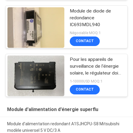
Module de diode de
redondance
IC693MDL940
Négociable MOQ:1
CONTACT
Pour les appareils de
surveillance de l'énergie
solaire, le régulateur doit
être équipé d'un système
1-10000USD MOQ:1
de contrôle de l'énergie
CONTACT
solaire.
Module d'alimentation d'énergie superflu
Module d'alimentation redondant A1SJHCPU-S8 Mitsubishi
modèle universel 5 V DC/3 A