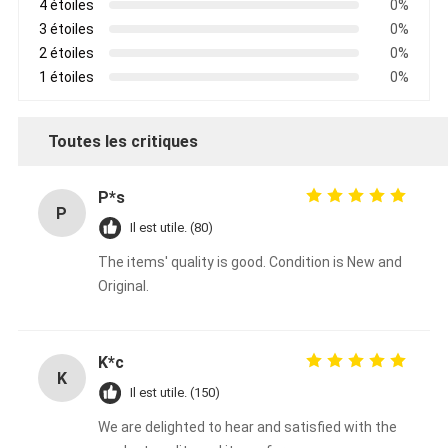
4 étoiles
0%
3 étoiles
0%
2 étoiles
0%
1 étoiles
0%
Toutes les critiques
P*s
P
Il est utile. (80)
The items' quality is good. Condition is New and
Original.
K*c
K
Il est utile. (150)
We are delighted to hear and satisfied with the