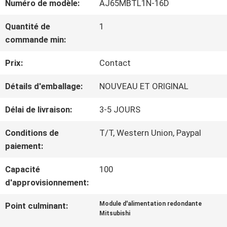
Numéro de modèle:
AJ65MBTL1N-16D
NOUS
Quantité de
1
commande min:
VISITE
Prix:
Contact
D'USINE
Détails d'emballage:
NOUVEAU ET ORIGINAL
CONTRÔLE
Délai de livraison:
3-5 JOURS
DE
Conditions de
T/T, Western Union, Paypal
paiement:
LA
Capacité
100
QUALITÉ
d'approvisionnement:
Module d'alimentation redondante
Point culminant:
CONTACT
Mitsubishi
,