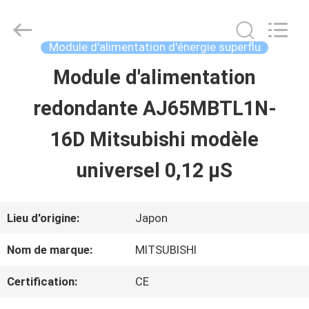
2026
Shenzhen
Wisdomlong
Technology
Module d'alimentation d'énergie superflu
CO.,LTD.
All
Module d'alimentation
APERÇU
Rights
Reserved.
redondante AJ65MBTL1N-
PRODUITS
16D Mitsubishi modèle
universel 0,12 μS
VIDÉOS
Lieu d'origine:
Japon
A
Nom de marque:
MITSUBISHI
PROPOS
Certification:
CE
DE