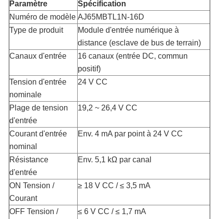
Paramètre
Spécification
Numéro de modèle
AJ65MBTL1N-16D
Type de produit
Module d'entrée numérique à
distance (esclave de bus de terrain)
Canaux d'entrée
16 canaux (entrée DC, commun
positif)
Tension d'entrée
24 V CC
nominale
Plage de tension
19,2 ~ 26,4 V CC
d'entrée
Courant d'entrée
Env. 4 mA par point à 24 V CC
nominal
Résistance
Env. 5,1 kΩ par canal
d'entrée
ON Tension /
≥ 18 V CC / ≤ 3,5 mA
Courant
OFF Tension /
≤ 6 V CC / ≤ 1,7 mA