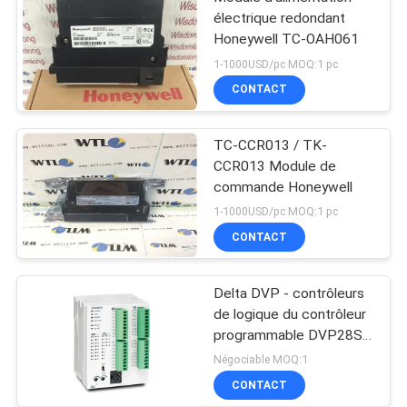
électrique redondant
Honeywell TC-OAH061
1-1000USD/pc MOQ:1 pc
CONTACT
TC-CCR013 / TK-
CCR013 Module de
commande Honeywell
1-1000USD/pc MOQ:1 pc
CONTACT
Delta DVP - contrôleurs
de logique du contrôleur
programmable DVP28SV
de PLC de la série SV2
Négociable MOQ:1
CONTACT