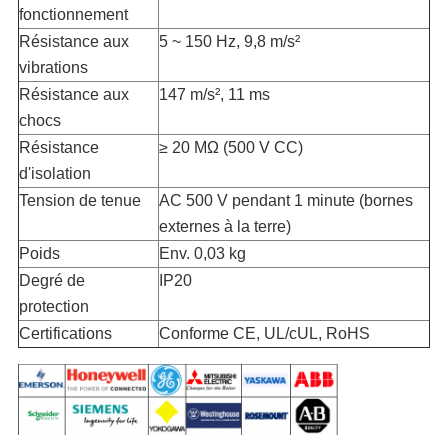
fonctionnement
Résistance aux
5 ~ 150 Hz, 9,8 m/s²
vibrations
Résistance aux
147 m/s², 11 ms
chocs
Résistance
≥ 20 MΩ (500 V CC)
d'isolation
Tension de tenue
AC 500 V pendant 1 minute (bornes
externes à la terre)
Poids
Env. 0,03 kg
Degré de
IP20
protection
Certifications
Conforme CE, UL/cUL, RoHS