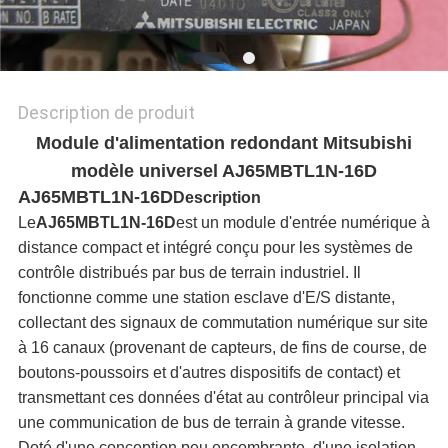
PLAN
DU
SITE
Description de produit
Module d'alimentation redondant Mitsubishi
POLITIQUE
modèle universel AJ65MBTL1N-16D
AJ65MBTL1N-16D
Description
EN
Le
AJ65MBTL1N-16D
est un module d'entrée numérique à
distance compact et intégré conçu pour les systèmes de
MATIÈRE
contrôle distribués par bus de terrain industriel. Il
fonctionne comme une station esclave d'E/S distante,
DE
collectant des signaux de commutation numérique sur site
PROTECTION
à 16 canaux (provenant de capteurs, de fins de course, de
boutons-poussoirs et d'autres dispositifs de contact) et
DE
transmettant ces données d'état au contrôleur principal via
une communication de bus de terrain à grande vitesse.
LA
Doté d'une conception peu encombrante, d'une isolation