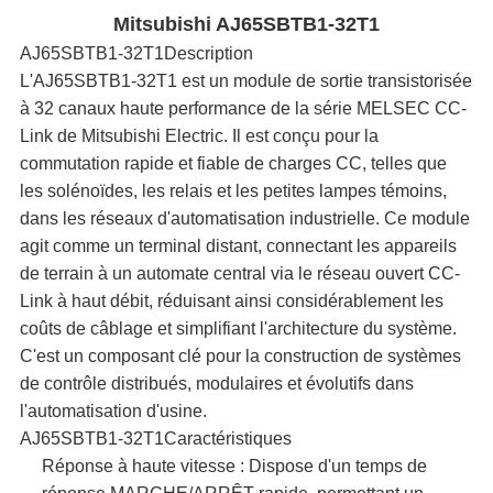
PLAN
Mitsubishi AJ65SBTB1-32T1
DU
AJ65SBTB1-32T1
Description​
L'AJ65SBTB1-32T1 est un module de sortie transistorisée
SITE
à 32 canaux haute performance de la série MELSEC CC-
Link de Mitsubishi Electric. Il est conçu pour la
commutation rapide et fiable de charges CC, telles que
POLITIQUE
les solénoïdes, les relais et les petites lampes témoins,
dans les réseaux d'automatisation industrielle. Ce module
EN
agit comme un terminal distant, connectant les appareils
de terrain à un automate central via le réseau ouvert CC-
MATIÈRE
Link à haut débit, réduisant ainsi considérablement les
coûts de câblage et simplifiant l'architecture du système.
DE
C'est un composant clé pour la construction de systèmes
PROTECTION
de contrôle distribués, modulaires et évolutifs dans
l'automatisation d'usine.
DE
AJ65SBTB1-32T1
Caractéristiques​
Réponse à haute vitesse :​ Dispose d'un temps de
LA