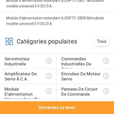
Module d'alimentation redondant AJ35PTF-28DT Mitsubishi
modèle universel 5 V DC/3 A
Module d'alimentation redondant AJ35PTF-28DR Mitsubishi
modèle universel 5 V DC/3 A
Catégories populaires
Tous
Servomoteur 
Commandes 
Industrielle
Industrielles De 
Servo
Amplificateur De 
Encodeur De Moteur 
Servo À C.A.
Servo
Module 
Panneau De Circuit 
D'alimentation 
De Commande
D'énergie Superflu
Convertisseur De 
Module De Digital I O
Demandez un devis
Fréquence Variable