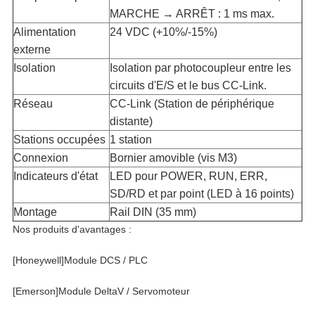
MARCHE → ARRÊT : 1 ms max.
Alimentation
24 VDC (+10%/-15%)
externe​
Isolation​
Isolation par photocoupleur entre les
circuits d'E/S et le bus CC-Link.
Réseau​
CC-Link (Station de périphérique
distante)
Stations occupées​
1 station
Connexion​
Bornier amovible (vis M3)
Indicateurs d'état​
LED pour POWER, RUN, ERR,
SD/RD et par point (LED à 16 points)
Montage​
Rail DIN (35 mm)
Nos produits d'avantages :
[Honeywell]Module DCS / PLC
[Emerson]Module DeltaV / Servomoteur