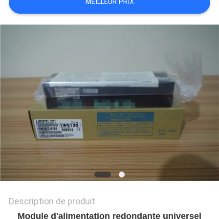
MEILLEUR PRIX
NOUVELLES
TOUS
LES
CAS
DEMANDE
DE
SOUMISSION
Description de produit
Module d'alimentation redondante universel