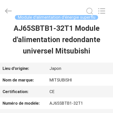
2026
Shenzhen
Wisdomlong
Technology
Module d'alimentation d'énergie superflu
CO.,LTD.
All
AJ65SBTB1-32T1 Module
APERÇU
Rights
Reserved.
d'alimentation redondante
PRODUITS
universel Mitsubishi
VIDÉOS
Lieu d'origine:
Japon
Nom de marque:
MITSUBISHI
A
Certification:
CE
PROPOS
Numéro de modèle:
AJ65SBTB1-32T1
DE