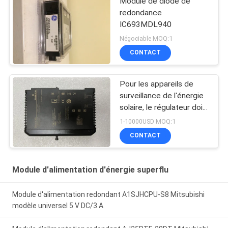
Module de diode de
redondance
IC693MDL940
Négociable MOQ:1
CONTACT
Pour les appareils de
surveillance de l'énergie
solaire, le régulateur doit
être équipé d'un système
1-10000USD MOQ:1
de contrôle de l'énergie
CONTACT
solaire.
Module d'alimentation d'énergie superflu
Module d'alimentation redondant A1SJHCPU-S8 Mitsubishi
modèle universel 5 V DC/3 A