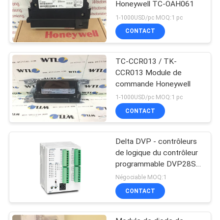
Honeywell TC-OAH061
1-1000USD/pc MOQ:1 pc
CONTACT
TC-CCR013 / TK-
CCR013 Module de
commande Honeywell
1-1000USD/pc MOQ:1 pc
CONTACT
Delta DVP - contrôleurs
de logique du contrôleur
programmable DVP28SV
de PLC de la série SV2
Négociable MOQ:1
CONTACT