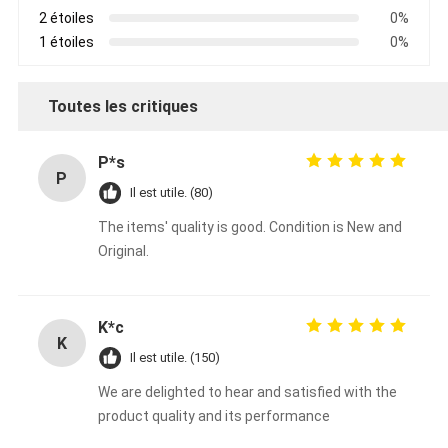
2 étoiles
0%
1 étoiles
0%
Toutes les critiques
P*s
P
Il est utile. (80)
The items' quality is good. Condition is New and
Original.
K*c
K
Il est utile. (150)
We are delighted to hear and satisfied with the
product quality and its performance