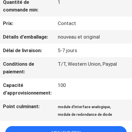
Quantité de
1
NOUS
commande min:
Prix:
Contact
VISITE
Détails d'emballage:
nouveau et original
D'USINE
Délai de livraison:
5-7 jours
CONTRÔLE
Conditions de
T/T, Western Union, Paypal
paiement:
DE
Capacité
100
LA
d'approvisionnement:
QUALITÉ
Point culminant:
,
module d'interface analogique
module de redondance de diode
CONTACT