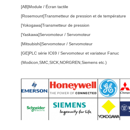
[AB]Module / Écran tactile
[Rosemount]Transmetteur de pression et de température
[Yokogawa]Transmetteur de pression
[Yaskawa]Servomoteur / Servomoteur
[Mitsubishi]Servomoteur / Servomoteur
[GE]PLC série IC69 / Servomoteur et variateur Fanuc
(Modicon,SMC,SICK,NORGREN,Siemens etc.)