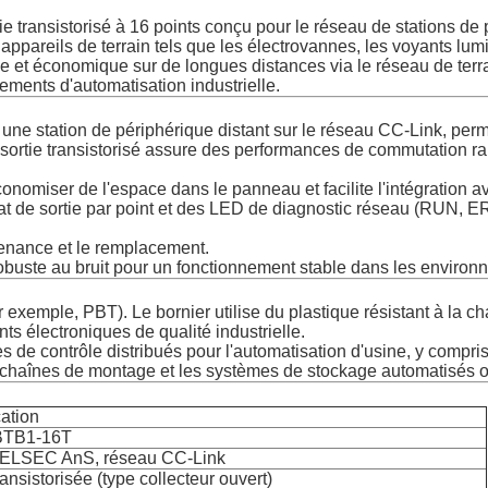
transistorisé à 16 points conçu pour le réseau de stations de pé
pareils de terrain tels que les électrovannes, les voyants lumine
 et économique sur de longues distances via le réseau de terr
ements d'automatisation industrielle.
ne station de périphérique distant sur le réseau CC-Link, permet
 sortie transistorisé assure des performances de commutation r
nomiser de l'espace dans le panneau et facilite l'intégration a
at de sortie par point et des LED de diagnostic réseau (RUN, 
ntenance et le remplacement.
buste au bruit pour un fonctionnement stable dans les environne
ar exemple, PBT). Le bornier utilise du plastique résistant à la c
s électroniques de qualité industrielle.
s de contrôle distribués pour l'automatisation d'usine, y compr
chaînes de montage et les systèmes de stockage automatisés où 
cation
BTB1-16T
MELSEC AnS, réseau CC-Link
ransistorisée (type collecteur ouvert)