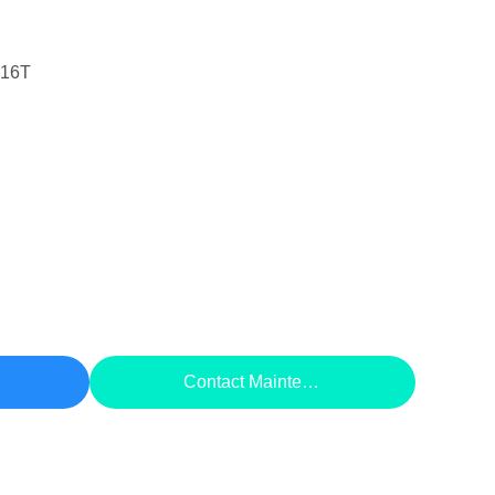
16T
rix
Contact Maintenant