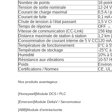
Nombre de points
16 poin
Tension de sortie nominale
12‑24 
Courant de charge maximal
0,5 A / 
Courant de fuite
0,1 mA 
Chute de tension à l'état passant
1,5 V C
Temps de réponse
OFF → O
Vitesse de communication (CC-Link)
156 kbp
Distance maximale de station à station
1,2 km 
Consommation de courant interne de 5 V CC
120 mA 
Température de fonctionnement
0°C à 5
Température de stockage
-25°C à
Humidité
10% à 
Résistance aux vibrations
10‑57 H
Poids
Environ
Certifications / Normes
CE, UL
Nos produits avantageux :
[Honeywell]Module DCS / PLC
[Emerson]Module DeltaV / Servomoteur
[ABB]Module d'entrée/sortie