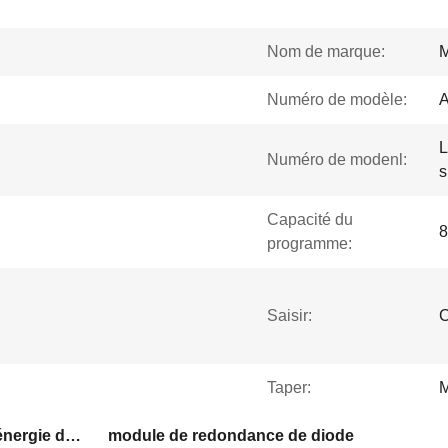
Nom de marque:
Numéro de modèle:
L
Numéro de modenl:
s
Capacité du
8
programme:
Saisir:
C
Taper:
M
module d'alimentation d'énergie de PLC
module de redondance de diode