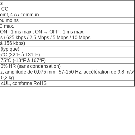
ts
V CC
point, 4 A / commun
ou moins
C max.
N : 1 ms max., ON → OFF : 1 ms max.
s / 625 kbps / 2,5 Mbps / 5 Mbps / 10 Mbps
(à 156 kbps)
(typique)
5°C (32°F à 131°F)
 75°C (-13°F à 167°F)
90% HR (sans condensation)
z, amplitude de 0,075 mm ; 57‑150 Hz, accélération de 9,8 m/s²
 0,2 kg
, cUL, conforme RoHS