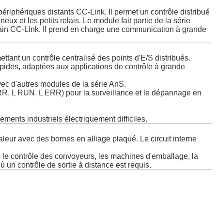
riphériques distants CC-Link. Il permet un contrôle distribué
ux et les petits relais. Le module fait partie de la série
ain CC-Link. Il prend en charge une communication à grande
tant un contrôle centralisé des points d'E/S distribués.
apides, adaptées aux applications de contrôle à grande
vec d'autres modules de la série AnS.
ERR, L RUN, L ERR) pour la surveillance et le dépannage en
ments industriels électriquement difficiles.
haleur avec des bornes en alliage plaqué. Le circuit interne
is le contrôle des convoyeurs, les machines d'emballage, la
un contrôle de sortie à distance est requis.