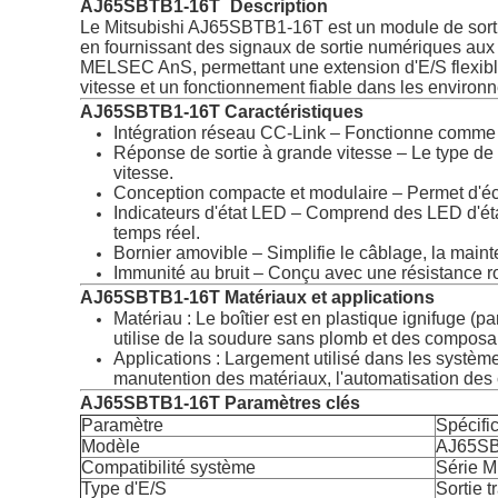
AJ65SBTB1-16T
Description​
Le Mitsubishi AJ65SBTB1-16T est un module de sortie 
en fournissant des signaux de sortie numériques aux ap
MELSEC AnS, permettant une extension d'E/S flexible
vitesse et un fonctionnement fiable dans les environn
AJ65SBTB1-16T
Caractéristiques​
Intégration réseau CC-Link​ – Fonctionne comme u
Réponse de sortie à grande vitesse​ – Le type de
vitesse.
Conception compacte et modulaire​ – Permet d'éco
Indicateurs d'état LED​ – Comprend des LED d'ét
temps réel.
Bornier amovible​ – Simplifie le câblage, la mai
Immunité au bruit​ – Conçu avec une résistance ro
AJ65SBTB1-16T
Matériaux et applications​
Matériau : Le boîtier est en plastique ignifuge (p
utilise de la soudure sans plomb et des composant
Applications : Largement utilisé dans les système
manutention des matériaux, l'automatisation des 
AJ65SBTB1-16T
Paramètres clés​
Paramètre
Spécifi
Modèle
AJ65S
Compatibilité système
Série 
Type d'E/S
Sortie t