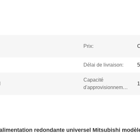
Prix:
C
Délai de livraison:
5
Capacité
l
1
d'approvisionnement:
alimentation redondante universel Mitsubishi mod