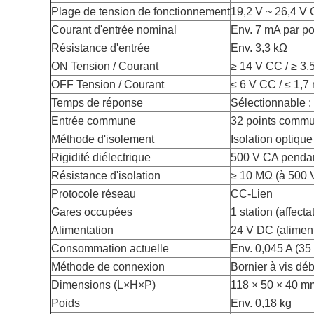
Plage de tension de fonctionnement
19,2 V ~ 26,4 V 
Courant d'entrée nominal
Env. 7 mA par po
Résistance d'entrée
Env. 3,3 kΩ
ON Tension / Courant
≥ 14 V CC / ≥ 3
OFF Tension / Courant
≤ 6 V CC / ≤ 1,7
Temps de réponse
Sélectionnable :
Entrée commune
32 points commu
Méthode d'isolement
Isolation optiqu
Rigidité diélectrique
500 V CA pendant
Résistance d'isolation
≥ 10 MΩ (à 500 
Protocole réseau
CC-Lien
Gares occupées
1 station (affecta
Alimentation
24 V DC (aliment
Consommation actuelle
Env. 0,045 A (35
Méthode de connexion
Bornier à vis dé
Dimensions (L×H×P)
118 × 50 × 40 m
Poids
Env. 0,18 kg