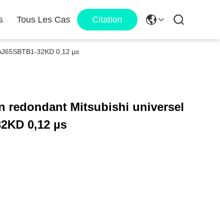
s
Tous Les Cas
Citation
e AJ65SBTB1-32KD 0,12 µs
n redondant Mitsubishi universel
2KD 0,12 µs