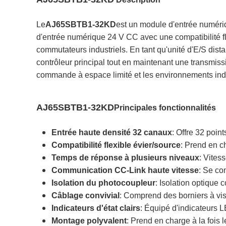
Le
AJ65SBTB1-32KD
est un module d'entrée numériq
d'entrée numérique 24 V CC avec une compatibilité fl
commutateurs industriels. En tant qu'unité d'E/S dis
contrôleur principal tout en maintenant une transmiss
commande à espace limité et les environnements indust
AJ65SBTB1-32KD
Principales fonctionnalités
Entrée haute densité 32 canaux
: Offre 32 poin
Compatibilité flexible évier/source
: Prend en c
Temps de réponse à plusieurs niveaux
: Vites
Communication CC-Link haute vitesse
: Se co
Isolation du photocoupleur
: Isolation optique 
Câblage convivial
: Comprend des borniers à vis 
Indicateurs d'état clairs
: Équipé d'indicateurs L
Montage polyvalent
: Prend en charge à la fois l