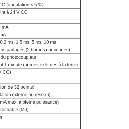
CC (ondulation ≤ 5 %)
int à 24 V CC
,5 mA
 mA
 0,2 ms, 1,5 ms, 5 ms, 10 ms
ns partagés (2 bornes communes)
e du photocoupleur
 1 minute (bornes externes à la terre)
V CC)
tion de 32 points)
ation externe ou réseau)
 mA max. à pleine puissance)
brochable (M3)
m