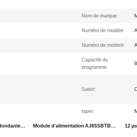
Nom de marque:
Numéro de modèle:
Numéro de modenl:
Capacité du
8
programme:
Saisir:
C
taper:
M
Module d'alimentation redondante Mitsubishi
Module d'alimentation AJ65SBTB1-32KD 0
12 µs