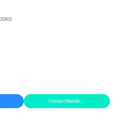
-32KD
rix
Contact Maintenant