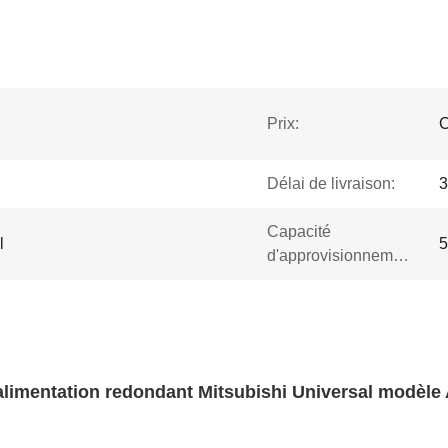
Prix:
C
Délai de livraison:
3
Capacité
l
5
d'approvisionnement:
alimentation redondant Mitsubishi Universal modè