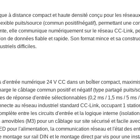
ue à distance compact et haute densité conçu pour les réseaux d
exible puits/source (commun positif/négatif), permettant une c
tante, elle communique numériquement sur le réseau CC-Link, pe
ion de données fiable et rapide. Son format mince et sa constru
riels difficiles.
ts d'entrée numérique 24 V CC dans un boîtier compact, maximis
harge le câblage commun positif et négatif (type partagé puits/so
ses de réponse d'entrée sélectionnables (0,2 ms / 1,5 ms / 5 ms 
nnecte au réseau industriel standard CC-Link, occupant 1 stati
complète entre les circuits d'entrée et la logique interne (isolati
amovibles (M3) pour un câblage sur site sécurisé et facile avec 
ED pour l'alimentation, la communication réseau et l'état des en
e montage sur rail DIN et le montage direct par vis pour une insta